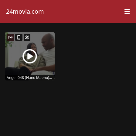
24movia.com
Aege -048 (Nano Maeno)
black is sweet